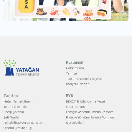
Kurumsal
Hakkımızda
Tarihçe
Topluma Destek Projeleri
Kariyer Fırsatları
Tanıtım
EYS
Neden Termik Enerji
BEKÖP Bilgilendirme Metni
Teknik Özellikler
Öneri Formu
Enerji Çevrimi
Entegre Yönetim Sistemi Kapsamı
Şalt Tesisleri
Entegre Yönetim Sistemi Politikası
Rehabilitasyon Çalışmaları
ISO Belgeleri
Santral Direktörlüğü